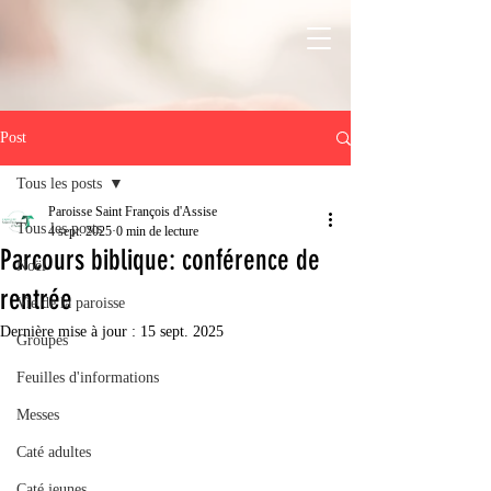
Post
Tous les posts
Paroisse Saint François d'Assise
Tous les posts
4 sept. 2025
0 min de lecture
Parcours biblique: conférence de
Noël
rentrée
Vie de la paroisse
Dernière mise à jour :
15 sept. 2025
Groupes
Feuilles d'informations
Messes
Caté adultes
Caté jeunes