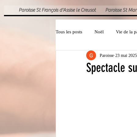
Paroisse St François d'Assise le Creusot
Paroisse St Ma
Tous les posts
Noël
Vie de la p
Paroisse
23 mai 2025
Caté jeunes
Vie du diocèse
Spectacle s