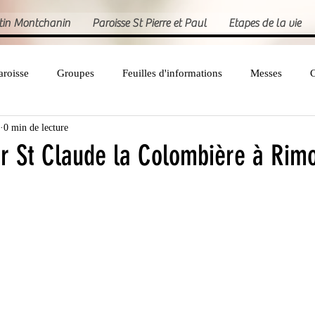
rtin Montchanin
Paroisse St Pierre et Paul
Etapes de la vie
aroisse
Groupes
Feuilles d'informations
Messes
C
0 min de lecture
Chants
Agenda
Gazette de St François
ur St Claude la Colombière à Rim