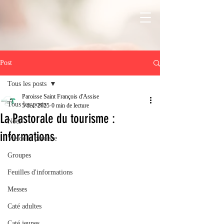
Post
Tous les posts
Paroisse Saint François d'Assise
Tous les posts
5 déc. 2025
0 min de lecture
La Pastorale du tourisme :
Noël
informations
Vie de la paroisse
Groupes
Feuilles d'informations
Messes
Caté adultes
Caté jeunes