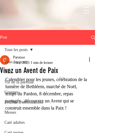
Post
Tous les posts
Paroisse
Tous les posts
1 déc. 2023
1 min de lecture
Vivez un Avent de Paix
Noël
Calendrier pour les jeunes, célébration de la 
Vie de la paroisse
lumière de Bethléem, marché de Noël, 
Groupes
temps du Pardon, 8 décembre, repas 
partagés...découvrez un Avent qui se 
Feuilles d'informations
construit ensemble dans la Paix !
Messes
Caté adultes
Caté jeunes