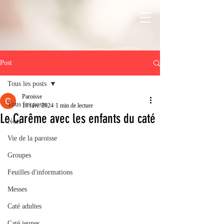
Post
Tous les posts
Paroisse
Tous les posts
13 févr. 2024
1 min de lecture
Le Carême avec les enfants du caté
Noël
Vie de la paroisse
Groupes
Feuilles d'informations
Messes
Caté adultes
Caté jeunes