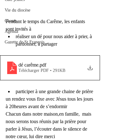
Vie du diocèse
Chants
Pendant le temps du Carême, les enfants 
sont invités à
Agenda
réaliser un dé pour nous aider à prier, à 
Gazette de St François
pardonner, à partager
dé carême
.pdf
Télécharger PDF • 291KB
participer à une grande chaine de prière
un rendez vous fixe avec Jésus tous les jours 
à 20heures avant de s’endormir
Chacun dans notre maison,en famille,  mais 
nous serons tous réunis par la prière pour 
parler à Jésus, l’écouter dans le silence de 
notre cœur, lui dire merci